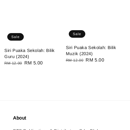
Sale
Sale
Siri Puaka Sekolah: Bilik
Siri Puaka Sekolah: Bilik
Muzik (2024)
Guru (2024)
Regular
Sale
RM 5.00
RM 12.00
Regular
Sale
RM 5.00
RM 12.00
price
price
price
price
About