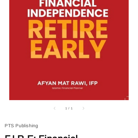
1
/
1
PTS Publishing