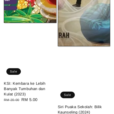
Sale
KSI: Kembara ke Lebih
Banyak Tumbuhan dan
Kulat (2023)
Sale
Regular
Sale
RM 5.00
RM 20.00
price
price
Siri Puaka Sekolah: Bilik
Kaunseling (2024)