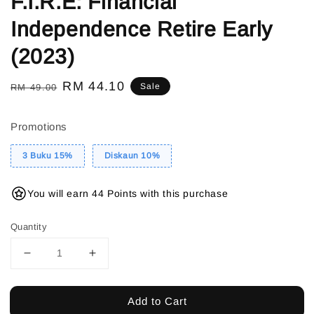
F.I.R.E: Financial
Independence Retire Early
(2023)
Regular
Sale
RM 44.10
Sale
RM 49.00
price
price
Promotions
3 Buku 15%
Diskaun 10%
You will earn 44 Points with this purchase
Quantity
Add to Cart