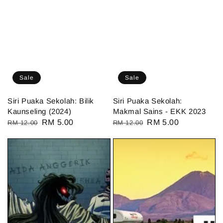
Sale
Sale
Siri Puaka Sekolah: Bilik
Siri Puaka Sekolah:
Kaunseling (2024)
Makmal Sains - EKK 2023
Regular
Sale
RM 5.00
Regular
Sale
RM 5.00
RM 12.00
RM 12.00
price
price
price
price