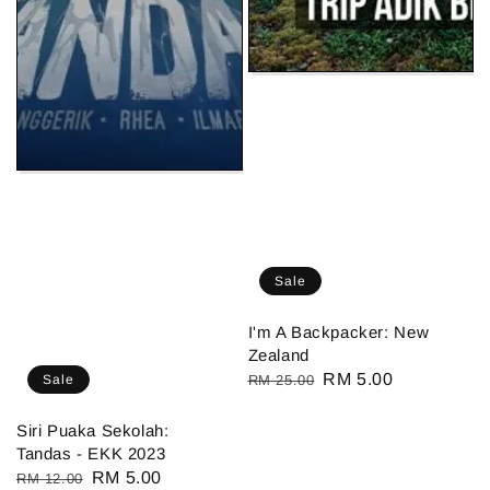
Sale
I'm A Backpacker: New
Zealand
Regular
Sale
RM 5.00
Sale
RM 25.00
price
price
Siri Puaka Sekolah:
Tandas - EKK 2023
Regular
Sale
RM 5.00
RM 12.00