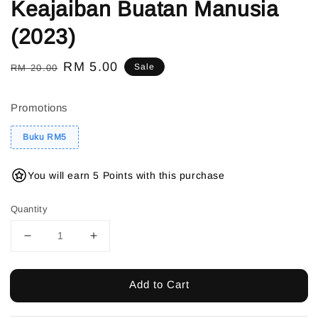
Keajaiban Buatan Manusia
(2023)
Regular
Sale
RM 5.00
Sale
RM 20.00
price
price
Promotions
Buku RM5
You will earn 5 Points with this purchase
Quantity
Add to Cart