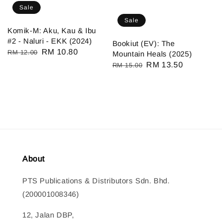
Sale
Sale
Komik-M: Aku, Kau & Ibu
#2 - Naluri - EKK (2024)
Bookiut (EV): The
Regular
Sale
RM 10.80
RM 12.00
Mountain Heals (2025)
price
price
Regular
Sale
RM 13.50
RM 15.00
price
price
About
PTS Publications & Distributors Sdn. Bhd.
(200001008346)
12, Jalan DBP,