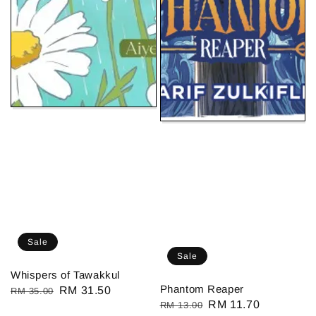
Sale
Sale
Whispers of Tawakkul
Phantom Reaper
Regular
Sale
RM 31.50
RM 35.00
Regular
Sale
RM 11.70
RM 13.00
price
price