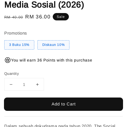
Media Sosial (2026)
Regular
Sale
RM 36.00
Sale
RM 40.00
price
price
Promotions
3 Buku 15%
Diskaun 10%
You will earn 36 Points with this purchase
Quantity
Add to Cart
Dalam sebuah dokudrama pada tahun 2020, The Social