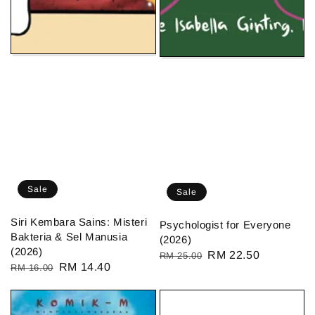
Sale
Sale
Siri Kembara Sains: Misteri
Psychologist for Everyone
Bakteria & Sel Manusia
(2026)
(2026)
Regular
Sale
RM 22.50
RM 25.00
Regular
Sale
RM 14.40
RM 16.00
price
price
price
price