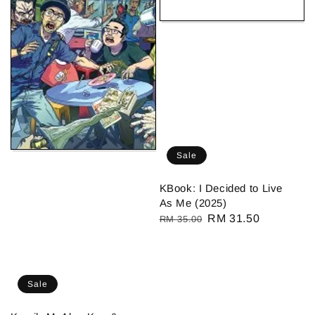
Sale
KBook: I Decided to Live
As Me (2025)
Regular
Sale
RM 31.50
RM 35.00
price
price
Sale