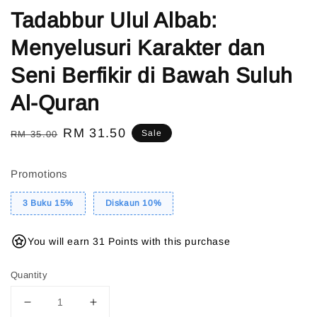
Tadabbur Ulul Albab:
Menyelusuri Karakter dan
Seni Berfikir di Bawah Suluh
Al-Quran
Regular
Sale
RM 31.50
Sale
RM 35.00
price
price
Promotions
3 Buku 15%
Diskaun 10%
You will earn 31 Points with this purchase
Quantity