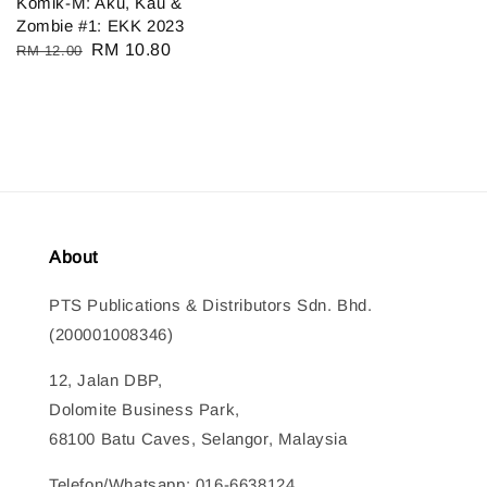
Komik-M: Aku, Kau &
Zombie #1: EKK 2023
Regular
Sale
RM 10.80
RM 12.00
price
price
About
PTS Publications & Distributors Sdn. Bhd.
(200001008346)
12, Jalan DBP,
Dolomite Business Park,
68100 Batu Caves, Selangor, Malaysia
Telefon/Whatsapp: 016-6638124