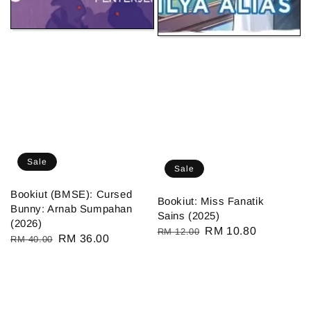
Sale
Sale
Bookiut (BMSE): Cursed
Bookiut: Miss Fanatik
Bunny: Arnab Sumpahan
Sains (2025)
(2026)
Regular
Sale
RM 10.80
RM 12.00
Regular
Sale
RM 36.00
RM 40.00
price
price
price
price