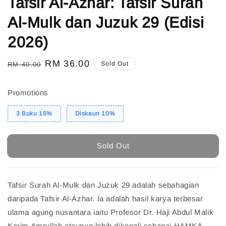
Tafsir Al-Azhar: Tafsir Surah
Al-Mulk dan Juzuk 29 (Edisi
2026)
Regular
Sale
RM 36.00
Sold Out
RM 40.00
price
price
Promotions
3 Buku 15%
Diskaun 10%
Sold Out
Tafsir Surah Al-Mulk dan Juzuk 29 adalah sebahagian
daripada Tafsir Al-Azhar. Ia adalah hasil karya terbesar
ulama agung nusantara iaitu Profesor Dr. Haji Abdul Malik
Karim Amrullah ataupun lebih dikenali sebagai HAMKA.