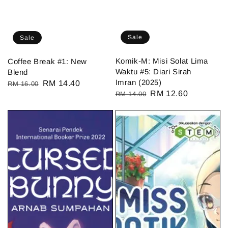
Sale
Sale
Komik-M: Misi Solat Lima
Coffee Break #1: New
Waktu #5: Diari Sirah
Blend
Imran (2025)
Regular
Sale
RM 14.40
RM 16.00
Regular
Sale
RM 12.60
RM 14.00
price
price
price
price