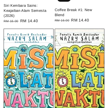
Siri Kembara Sains:
Coffee Break #1: New
Keajaiban Alam Semesta
Blend
(2026)
Regular
Sale
RM 14.40
RM 16.00
Regular
Sale
RM 14.40
RM 16.00
price
price
price
price