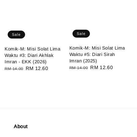
Sale
Sale
Komik-M: Misi Solat Lima
Komik-M: Misi Solat Lima
Waktu #5: Diari Sirah
Waktu #3: Diari Akhlak
Imran (2025)
Imran - EKK (2026)
Regular
Sale
RM 12.60
RM 14.00
Regular
Sale
RM 12.60
RM 14.00
price
price
price
price
About