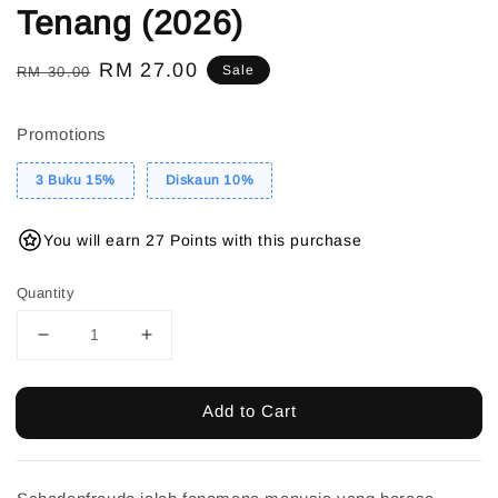
Tenang (2026)
Regular
Sale
RM 27.00
Sale
RM 30.00
price
price
Promotions
3 Buku 15%
Diskaun 10%
You will earn 27 Points with this purchase
Quantity
Add to Cart