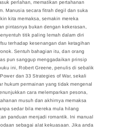
asuk perlahan, mematikan pertahanan
m. Manusia secara fitrah degil dan suka
in kita memaksa, semakin mereka
an pintasnya bukan dengan kekerasan,
enyentuh titik paling lemah dalam diri
afsu terhadap kesenangan dan ketagihan
onok. Sentuh bahagian itu, dan orang
ras pun sanggup menggadaikan prinsip
buku ini, Robert Greene, penulis di sebalik
Power dan 33 Strategies of War, sekali
r hukum permainan yang tidak mengenal
menunjukkan cara melemparkan pesona,
rtahanan musuh dan akhirnya memaksa
anpa sedar bila mereka mula hilang
kan panduan menjadi romantik. Ini manual
daan sebagai alat kekuasaan. Jika anda