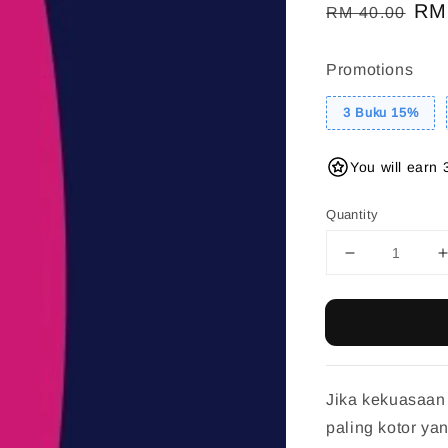
Regular
Sal
RM
RM 40.00
price
pri
Promotions
3 Buku 15%
You will earn 
Quantity
Jika kekuasaan 
paling kotor yan