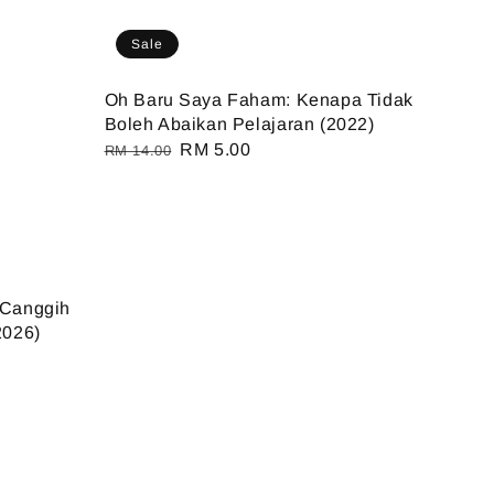
Sale
Oh Baru Saya Faham: Kenapa Tidak
Boleh Abaikan Pelajaran (2022)
Regular
Sale
RM 5.00
RM 14.00
price
price
 Canggih
2026)