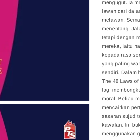
mengugut. Ia m
lawan dari dala
melawan. Semak
menentang. Jal
tetapi dengan m
mereka, iaitu n
kepada rasa ser
yang paling wa
sendiri. Dalam 
The 48 Laws of 
lagi membongka
moral. Beliau 
mencairkan pe
sasaran sujud t
kawalan. Ini bu
menggunakan go