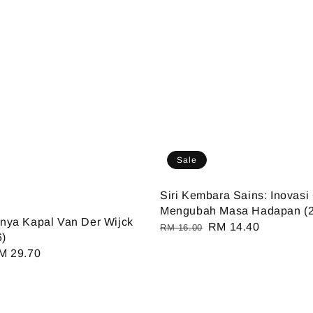
Sale
Siri Kembara Sains: Inovasi
Mengubah Masa Hadapan (
nya Kapal Van Der Wijck
Regular
Sale
RM 14.40
RM 16.00
6)
price
price
ale
M 29.70
ice