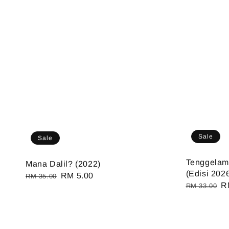
Sale
Sale
Tenggelam
Mana Dalil? (2022)
(Edisi 202
Regular
Sale
RM 5.00
RM 35.00
Regular
S
R
RM 33.00
price
price
price
pr