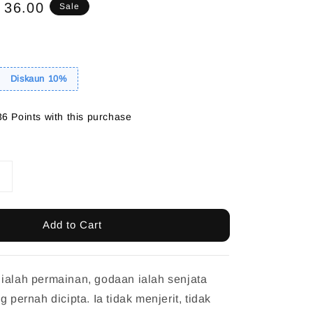
e
 36.00
Sale
ce
Diskaun 10%
36 Points with this purchase
Add to Cart
ialah permainan, godaan ialah senjata
g pernah dicipta. Ia tidak menjerit, tidak