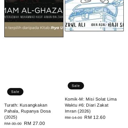
Sale
Sale
Komik-M: Misi Solat Lima
Turath: Kusangkakan
Waktu #6: Diari Zakat
Pahala, Rupanya Dosa
Imran (2026)
(2025)
Regular
Sale
RM 12.60
RM 14.00
Regular
Sale
RM 27.00
RM 30.00
price
price