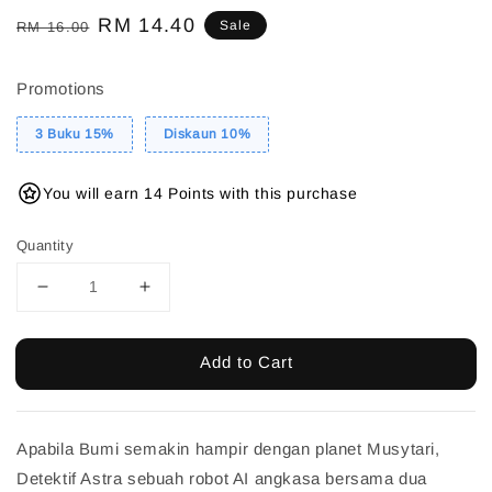
Regular
Sale
RM 14.40
Sale
RM 16.00
price
price
Promotions
3 Buku 15%
Diskaun 10%
You will earn 14 Points with this purchase
Quantity
Add to Cart
Apabila Bumi semakin hampir dengan planet Musytari,
Detektif Astra sebuah robot AI angkasa bersama dua