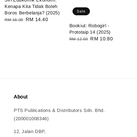
Kenapa Kita Tidak Boleh
Sale
Boros Berbelanja? (2025)
Regular
Sale
RM 14.40
RM 16.00
Bookiut: Robogirl -
price
price
Prototaip 14 (2025)
Regular
Sale
RM 10.80
RM 12.00
price
price
About
PTS Publications & Distributors Sdn. Bhd.
(200001008346)
12, Jalan DBP,