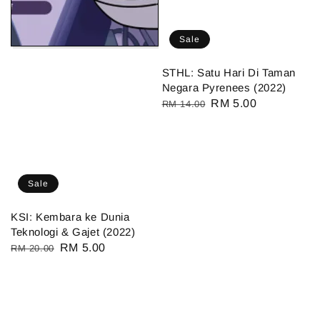
Sale
STHL: Satu Hari Di Taman
Negara Pyrenees (2022)
Regular
Sale
RM 5.00
RM 14.00
price
price
Sale
KSI: Kembara ke Dunia
Teknologi & Gajet (2022)
Regular
Sale
RM 5.00
RM 20.00
price
price