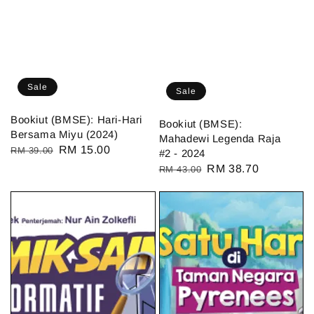
Sale
Sale
Bookiut (BMSE): Hari-Hari
Bookiut (BMSE):
Bersama Miyu (2024)
Mahadewi Legenda Raja
Regular
Sale
RM 15.00
RM 39.00
#2 - 2024
price
price
Regular
Sale
RM 38.70
RM 43.00
price
price