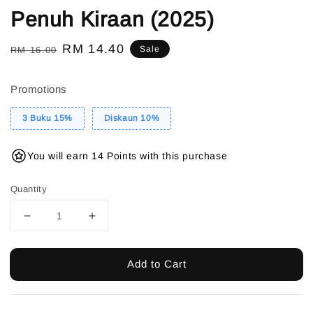
Penuh Kiraan (2025)
Regular
Sale
RM 14.40
Sale
RM 16.00
price
price
Promotions
3 Buku 15%
Diskaun 10%
You will earn 14 Points with this purchase
Quantity
Add to Cart