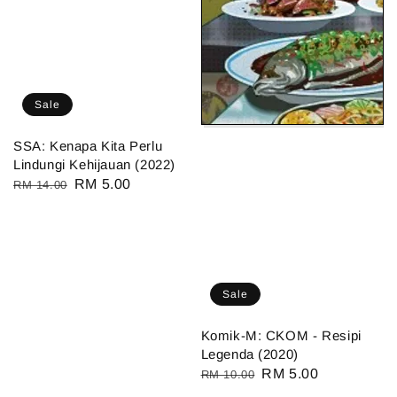
Sale
SSA: Kenapa Kita Perlu
Lindungi Kehijauan (2022)
Regular
Sale
RM 5.00
RM 14.00
price
price
Sale
Komik-M: CKOM - Resipi
Legenda (2020)
Regular
Sale
RM 5.00
RM 10.00
price
price