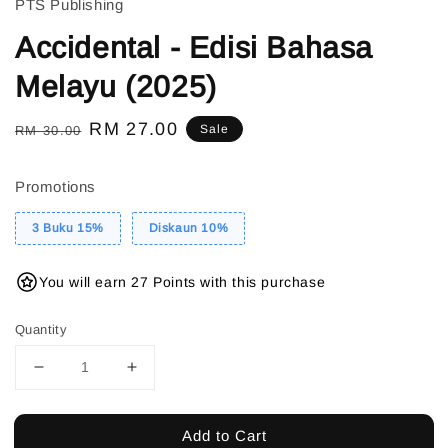
PTS Publishing
Accidental - Edisi Bahasa
Melayu (2025)
Regular
Sale
RM 27.00
Sale
RM 30.00
price
price
Promotions
3 Buku 15%
Diskaun 10%
You will earn 27 Points with this purchase
Quantity
Add to Cart