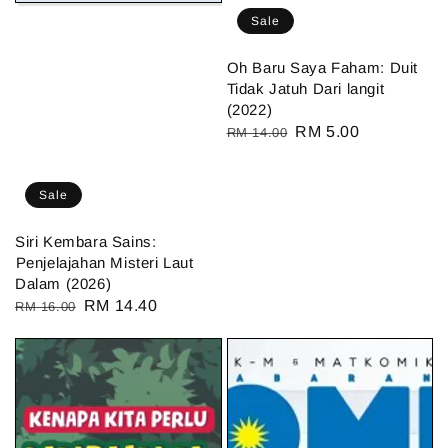
Sale
Oh Baru Saya Faham: Duit
Tidak Jatuh Dari langit
(2022)
Regular
Sale
RM 5.00
RM 14.00
price
price
Sale
Siri Kembara Sains:
⁠Penjelajahan Misteri Laut
Dalam (2026)
Regular
Sale
RM 14.40
RM 16.00
price
price