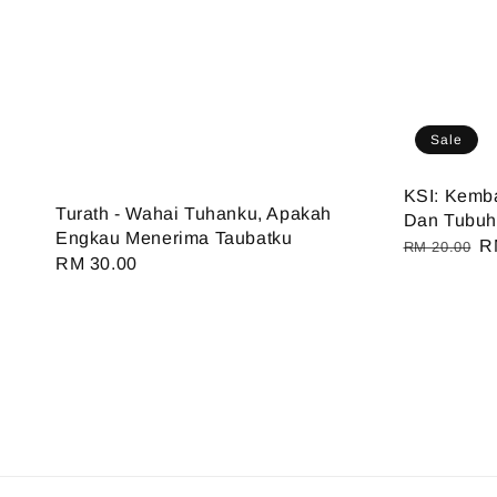
Sale
KSI: Kemba
Turath - Wahai Tuhanku, Apakah
Dan Tubuh
Engkau Menerima Taubatku
Regular
S
R
RM 20.00
Regular
RM 30.00
price
pr
price