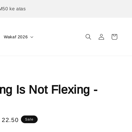
M50 ke atas
Wakaf 2026
ng Is Not Flexing -
e
 22.50
Sale
ce