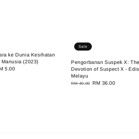
Sale
ra ke Dunia Kesihatan
 Manusia (2023)
Pengorbanan Suspek X: Th
ale
M 5.00
Devotion of Suspect X - Edi
Melayu
ice
Regular
Sale
RM 36.00
RM 40.00
price
price