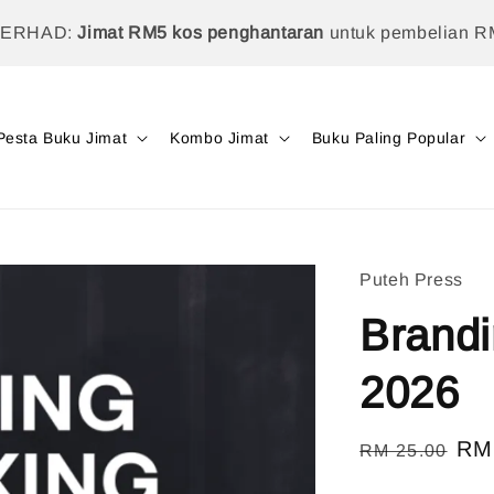
TERHAD:
Jimat RM5 kos penghantaran
untuk pembelian R
Pesta Buku Jimat
Kombo Jimat
Buku Paling Popular
Puteh Press
Brandi
2026
Regular
Sal
RM
RM 25.00
price
pri