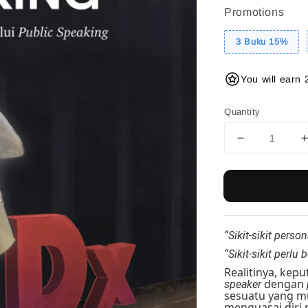
Promotions
3 Buku 15%
You will earn 
Quantity
“Sikit-sikit perso
“Sikit-sikit perlu 
Realitinya, kep
dengan
speaker
sesuatu yang m
menguasai diri