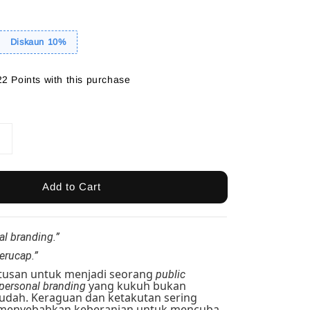
Diskaun 10%
22 Points with this purchase
Add to Cart
nal branding.”
berucap.”
utusan untuk menjadi seorang
public
yang kukuh bukan
personal branding
udah. Keraguan dan ketakutan sering
 menyebabkan keberanian untuk mencuba