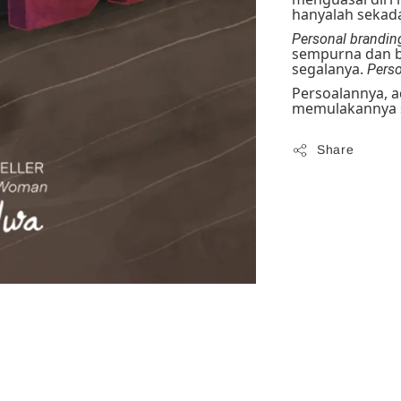
hanyalah sekada
Personal brandin
sempurna dan b
segalanya.
Perso
Persoalannya, 
memulakannya 
Share