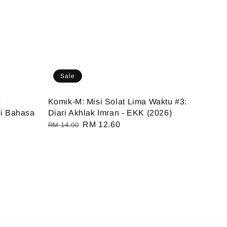
Sale
e
Komik-M: Misi Solat Lima Waktu #3:
si Bahasa
Diari Akhlak Imran - EKK (2026)
Regular
Sale
RM 12.60
RM 14.00
price
price