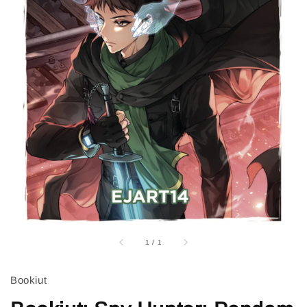
1
/
1
Bookiut