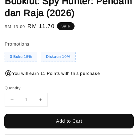
Bookiut: Spy Hunter: Pendam
dan Raja (2026)
Regular
Sale
RM 11.70
Sale
RM 13.00
price
price
Promotions
3 Buku 15%
Diskaun 10%
You will earn 11 Points with this purchase
Quantity
Add to Cart