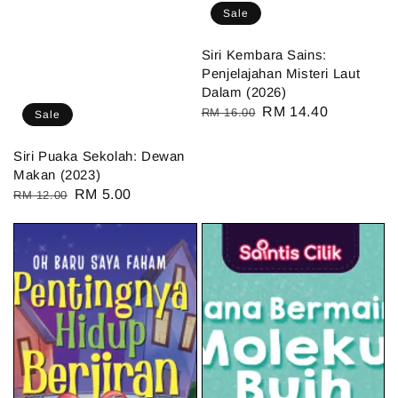
Sale
Siri Kembara Sains:
⁠Penjelajahan Misteri Laut
Dalam (2026)
Regular
Sale
RM 14.40
RM 16.00
Sale
price
price
Siri Puaka Sekolah: Dewan
Makan (2023)
Regular
Sale
RM 5.00
RM 12.00
price
price