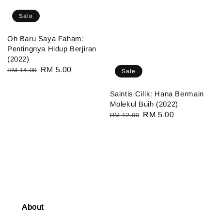
Sale
Oh Baru Saya Faham:
Pentingnya Hidup Berjiran
(2022)
Regular
Sale
RM 5.00
RM 14.00
Sale
price
price
Saintis Cilik: Hana Bermain
Molekul Buih (2022)
Regular
Sale
RM 5.00
RM 12.00
price
price
About