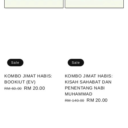
Sale
Sale
KOMBO JIMAT HABIS:
KOMBO JIMAT HABIS:
BOOKIUT (EV)
KISAH SAHABAT DAN
PENENTANG NABI
Regular
Sale
RM 20.00
RM 60.00
MUHAMMAD
price
price
Regular
Sale
RM 20.00
RM 140.00
price
price