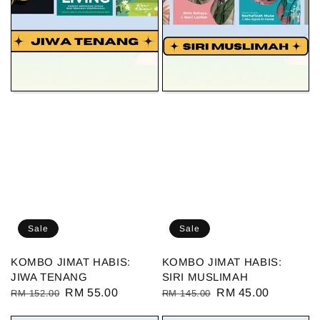
Sale
Sale
KOMBO JIMAT HABIS:
KOMBO JIMAT HABIS:
JIWA TENANG
SIRI MUSLIMAH
Regular
Sale
RM 55.00
Regular
Sale
RM 45.00
RM 152.00
RM 145.00
price
price
price
price