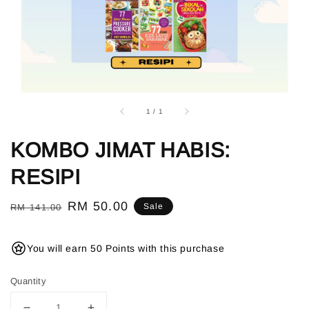
1
/
1
KOMBO JIMAT HABIS:
RESIPI
Regular
Sale
RM 50.00
Sale
RM 141.00
price
price
You will earn 50 Points with this purchase
Quantity