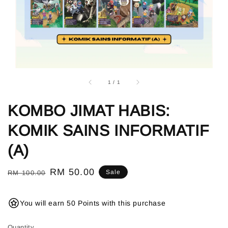
1
/
1
KOMBO JIMAT HABIS:
KOMIK SAINS INFORMATIF
(A)
Regular
Sale
RM 50.00
Sale
RM 100.00
price
price
You will earn 50 Points with this purchase
Quantity