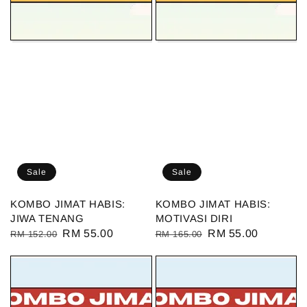
Sale
Sale
KOMBO JIMAT HABIS:
KOMBO JIMAT HABIS:
JIWA TENANG
MOTIVASI DIRI
Regular
Sale
RM 55.00
Regular
Sale
RM 55.00
RM 152.00
RM 165.00
price
price
price
price