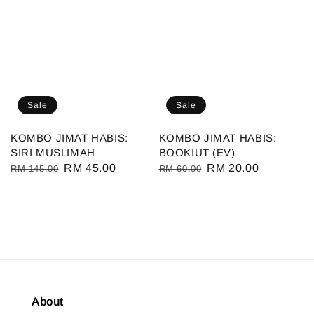
Sale
Sale
KOMBO JIMAT HABIS:
KOMBO JIMAT HABIS:
SIRI MUSLIMAH
BOOKIUT (EV)
Regular
Sale
RM 45.00
Regular
Sale
RM 20.00
RM 145.00
RM 60.00
price
price
price
price
About