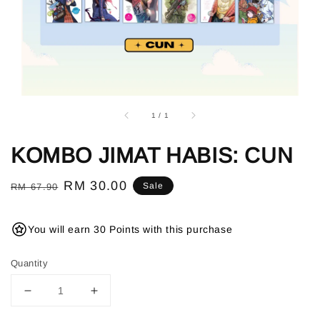
1
/
1
KOMBO JIMAT HABIS: CUN
Regular
Sale
RM 30.00
Sale
RM 67.90
price
price
You will earn 30 Points with this purchase
Quantity