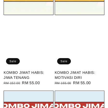
Sale
Sale
KOMBO JIMAT HABIS:
KOMBO JIMAT HABIS:
JIWA TENANG
MOTIVASI DIRI
Regular
Sale
RM 55.00
Regular
Sale
RM 55.00
RM 152.00
RM 165.00
price
price
price
price