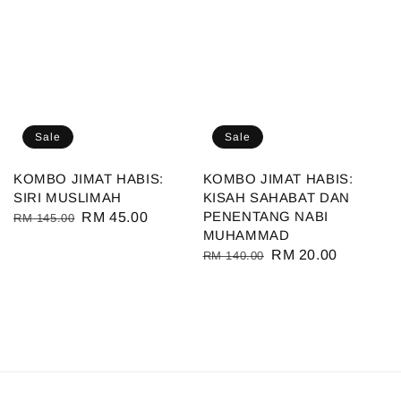
Sale
Sale
KOMBO JIMAT HABIS:
KOMBO JIMAT HABIS:
SIRI MUSLIMAH
KISAH SAHABAT DAN
PENENTANG NABI
Regular
Sale
RM 45.00
RM 145.00
MUHAMMAD
price
price
Regular
Sale
RM 20.00
RM 140.00
price
price