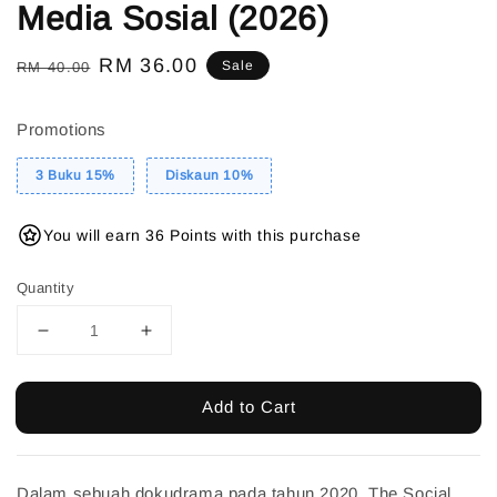
Media Sosial (2026)
Regular
Sale
RM 36.00
Sale
RM 40.00
price
price
Promotions
3 Buku 15%
Diskaun 10%
You will earn 36 Points with this purchase
Quantity
Add to Cart
Dalam sebuah dokudrama pada tahun 2020, The Social