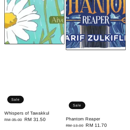
Sale
Sale
Whispers of Tawakkul
Phantom Reaper
Regular
Sale
RM 31.50
RM 35.00
Regular
Sale
RM 11.70
RM 13.00
price
price