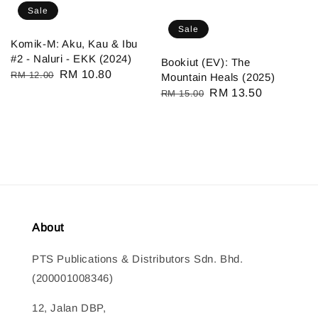
Sale
Sale
Komik-M: Aku, Kau & Ibu
#2 - Naluri - EKK (2024)
Bookiut (EV): The
Regular
Sale
RM 10.80
RM 12.00
Mountain Heals (2025)
price
price
Regular
Sale
RM 13.50
RM 15.00
price
price
About
PTS Publications & Distributors Sdn. Bhd.
(200001008346)
12, Jalan DBP,