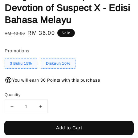
Devotion of Suspect X - Edisi
Bahasa Melayu
Regular
Sale
RM 36.00
Sale
RM 40.00
price
price
Promotions
3 Buku 15%
Diskaun 10%
You will earn 36 Points with this purchase
Quantity
Add to Cart