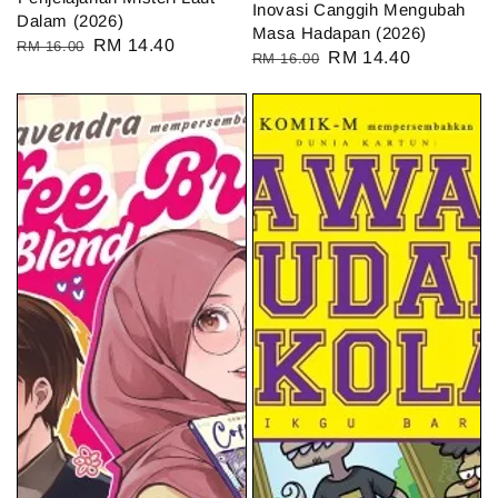
Inovasi Canggih Mengubah
Dalam (2026)
Masa Hadapan (2026)
Regular
Sale
RM 14.40
RM 16.00
Regular
Sale
RM 14.40
RM 16.00
price
price
price
price