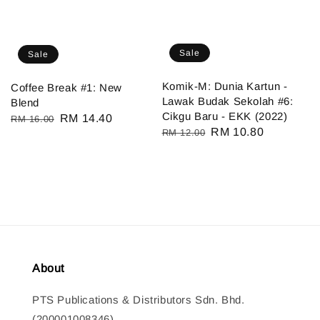
Sale
Sale
Komik-M: Dunia Kartun -
Coffee Break #1: New
Lawak Budak Sekolah #6:
Blend
Cikgu Baru - EKK (2022)
Regular
Sale
RM 14.40
RM 16.00
Regular
Sale
RM 10.80
RM 12.00
price
price
price
price
About
PTS Publications & Distributors Sdn. Bhd.
(200001008346)