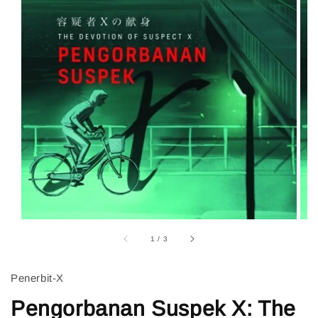
1
/
3
Penerbit-X
Pengorbanan Suspek X: The